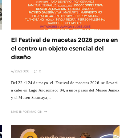
El Festival de macetas 2026 pone en
Documental : Animación de México en
el centro un objeto esencial del
Annecy
diseño
Jun 12, 2026
0
4/28/2026
0
Del 22 al 24 de mayo el Festival de macetas 2026 se llevará
a cabo en Lago Andromaco 84, a unos pasos del Museo Jumex
ntan La
eriencia
y el Museo Soumaya,...
are
MÁS INFORMACIÓN