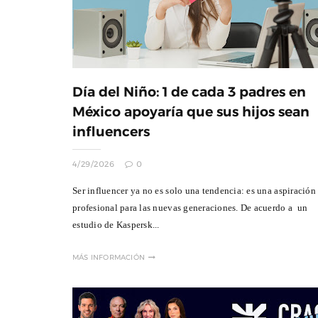
Día del Niño: 1 de cada 3 padres en
México apoyaría que sus hijos sean
influencers
4/29/2026
0
Ser influencer ya no es solo una tendencia: es una aspiración
profesional para las nuevas generaciones. De acuerdo a un
El MIDE y ProFuturo prese
Ciudad del Ahorro, una exp
estudio de Kaspersk...
inmersiva con Dessign
Dic 01, 2025
0
MÁS INFORMACIÓN