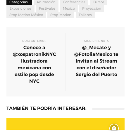
Categorías :
Animación
Conferencias
Cursos
Exposiciones
Festivales
Mexico
Proyección
Stop Motion México
Stop-Motion
Talleres
NOTA ANTERIOR
SIGUIENTE NOTA
Conoce a
@_Mecate y
@xospatronikNYC
@FotoliaMexico te
Ilustradora
invitan al Stream
mexicana con
con el diseñador
estilo pop desde
NYC
TAMBIÉN TE PODRÍA INTERESAR: