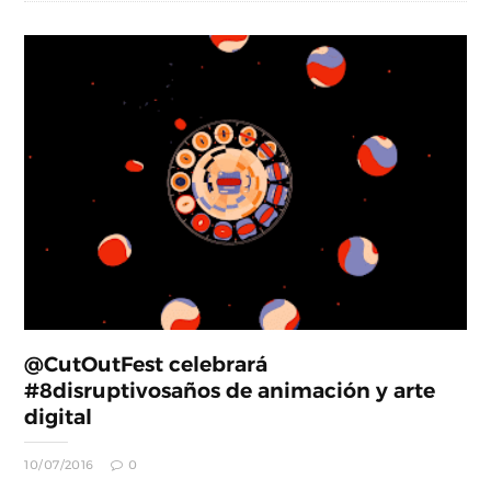
@CutOutFest celebrará
#8disruptivosaños de animación y arte
digital
10/07/2016
0