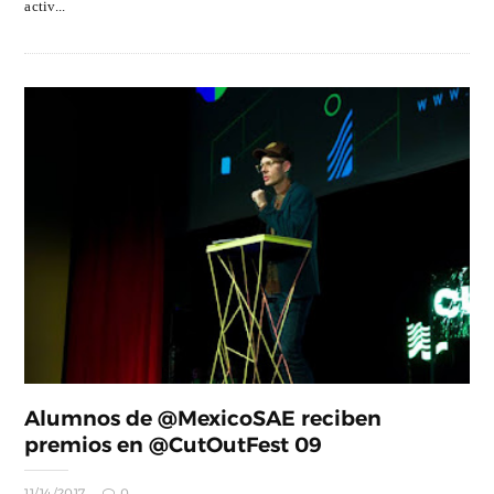
activ...
Alumnos de @MexicoSAE reciben
premios en @CutOutFest 09
11/14/2017
0