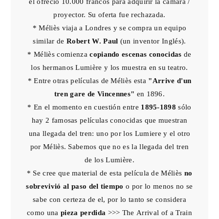
el ofreció 10.000 francos para adquirir la cámara /
proyector. Su oferta fue rechazada.
* Méliès viaja a Londres y se compra un equipo
similar de
Robert W. Paul
(un inventor Inglés).
* Méliès comienza
copiando escenas conocidas
de
los hermanos Lumière y los muestra en su teatro.
* Entre otras películas de Méliès esta
"Arrive d'un
tren gare de Vincennes"
en 1896.
* En el momento en cuestión entre
1895-1898
sólo
hay 2 famosas películas conocidas que muestran
una llegada del tren: uno por los Lumiere y el otro
por Méliès. Sabemos que no es la llegada del tren
de los Lumière.
* Se cree que material de esta película de Méliès
no
sobrevivió al paso del tiempo
o por lo menos no se
sabe con certeza de el, por lo tanto se considera
como una
pieza perdida
>>>
The Arrival of a Train