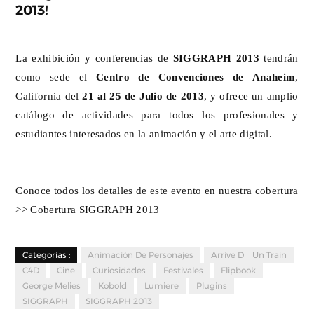
2013!
La exhibición y conferencias de
SIGGRAPH 2013
tendrán
como sede el
Centro de Convenciones de Anaheim
,
California del
21 al 25 de Julio de 2013
, y ofrece un amplio
catálogo de actividades para todos los profesionales y
estudiantes interesados en la animación y el arte digital.
Conoce todos los detalles de este evento en nuestra cobertura
>>
Cobertura SIGGRAPH 2013
Categorías :
Animación De Personajes
Arrive D´un Train
C4D
Cine
Curiosidades
Festivales
Flipbook
George Melies
Kobold
Lumiere
Plugins
SIGGRAPH
SIGGRAPH 2013