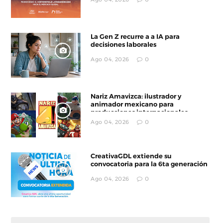
La Gen Z recurre a a IA para
decisiones laborales
Ago 04, 2026
0
Nariz Amavizca: ilustrador y
animador mexicano para
producciones internacionales
Ago 04, 2026
0
CreativaGDL extiende su
convocatoria para la 6ta generación
Ago 04, 2026
0