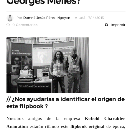
Georges Méliès?
Por
Damné Jesús Pérez Irigoyen
A La/s : 7/14/2013
0 Comentarios
Imprimir
// ¿Nos ayudarías a identificar el origen de
este flipbook ?
Nuestros amigos de la empresa
Kobold Charakter
Animation
estarán rifando este
flipbook original
de época,