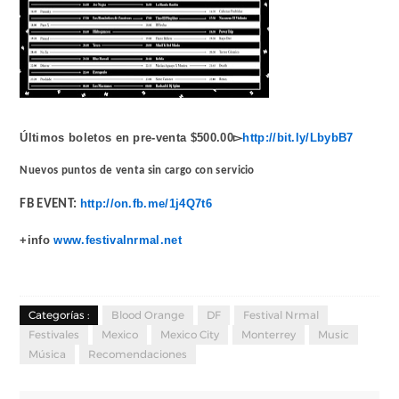
Últimos boletos en pre-venta $500.00
▻
http://bit.ly/LbybB7
Nuevos puntos de venta sin cargo con servicio
http://on.fb.me/1j4Q7t6
FB EVENT:
+info
www.festivalnrmal.net
Categorías :
Blood Orange
DF
Festival Nrmal
Festivales
Mexico
Mexico City
Monterrey
Music
Música
Recomendaciones