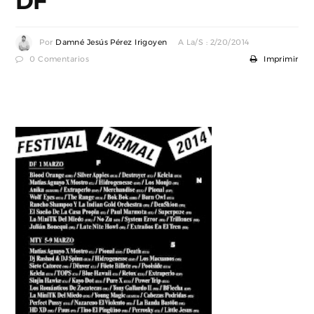
DF
Por
Damné Jesús Pérez Irigoyen
A La/s : 2/20/2014
0 Comentarios
Imprimir