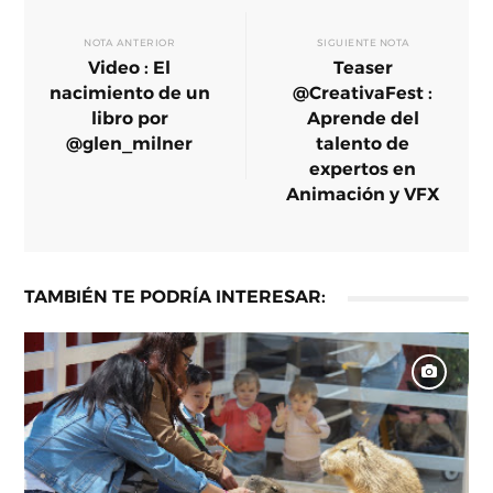
NOTA ANTERIOR
SIGUIENTE NOTA
Video : El
Teaser
nacimiento de un
@CreativaFest :
libro por
Aprende del
@glen_milner
talento de
expertos en
Animación y VFX
TAMBIÉN TE PODRÍA INTERESAR: