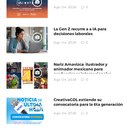
Ago 04, 2026
0
La Gen Z recurre a a IA para
decisiones laborales
Ago 04, 2026
0
Nariz Amavizca: ilustrador y
animador mexicano para
producciones internacionales
Ago 04, 2026
0
CreativaGDL extiende su
convocatoria para la 6ta generación
Ago 04, 2026
0