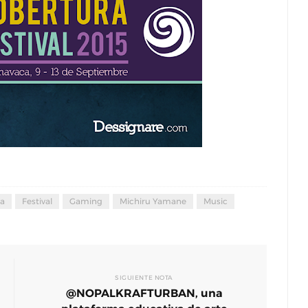
ntan La
Documental : Animación de México en
eriencia
Annecy
are
Jun 12, 2026
0
a
Festival
Gaming
Michiru Yamane
Music
SIGUIENTE NOTA
@NOPALKRAFTURBAN, una