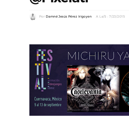
Por
Damné Jesús Pérez Irigoyen
A La/s : 7/23/2015