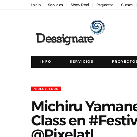
Inicio
Servicios
Show Reel
Proyectos
Cursos
INFO
SERVICIOS
PROYECTO
VIDEOJUEGOS
Michiru Yamane
Class en #Festi
@Pixelatl