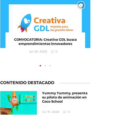
CONVOCATORIA: Creativa GDL busca
El MI
emprendimientos innovadores
Ciudad
i
Jul 25, 2025
0
CONTENIDO DESTACADO
Yummy Yummy, presenta
su piloto de animación en
Coco School
Jul 15, 2026
0