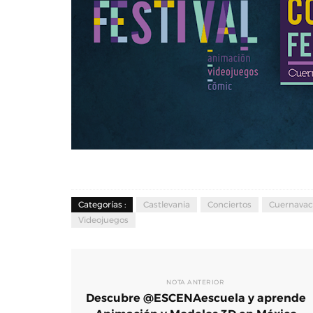
El MIDE y ProFuturo prese
Ciudad del Ahorro, una exp
inmersiva con Dessign
Dic 01, 2025
0
Categorías :
Castlevania
Conciertos
Cuernavac
Videojuegos
NOTA ANTERIOR
Descubre @ESCENAescuela y aprende