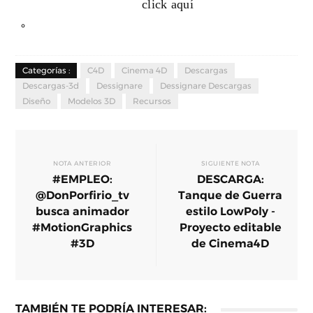
click aquí
Categorías :
C4D
Cinema 4D
Descargas
Descargas-3d
Dessignare
Dessignare Descargas
Diseño
Modelos 3D
Recursos
NOTA ANTERIOR
SIGUIENTE NOTA
#EMPLEO:
DESCARGA:
@DonPorfirio_tv
Tanque de Guerra
busca animador
estilo LowPoly -
#MotionGraphics
Proyecto editable
#3D
de Cinema4D
TAMBIÉN TE PODRÍA INTERESAR: