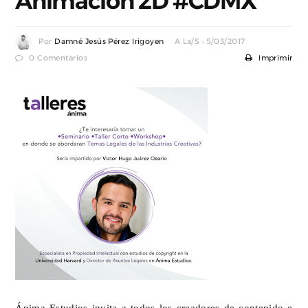
Animación 2D #CDMX
Por
Damné Jesús Pérez Irigoyen
A La/s : 5/03/2017
0 Comentarios
Imprimir
Ánima Estudios invita a todos los creadores de contenido e