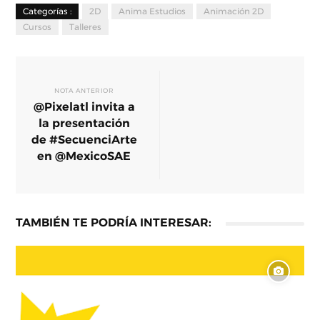
Categorías :
2D
Anima Estudios
Animación 2D
Cursos
Talleres
NOTA ANTERIOR
@Pixelatl invita a
la presentación
de #SecuenciArte
en @MexicoSAE
TAMBIÉN TE PODRÍA INTERESAR: