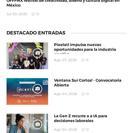
OFFFMX festival de creatividad, diseño y cultura digital en
México
Jul 30, 2025
0
DESTACADO ENTRADAS
Pixelatl impulsa nuevas
oportunidades para la industria
creativa
Ago 07, 2026
0
Ventana Sur Cortos! - Convocatoria
Abierta
Ago 04, 2026
0
La Gen Z recurre a a IA para
decisiones laborales
Ago 04, 2026
0