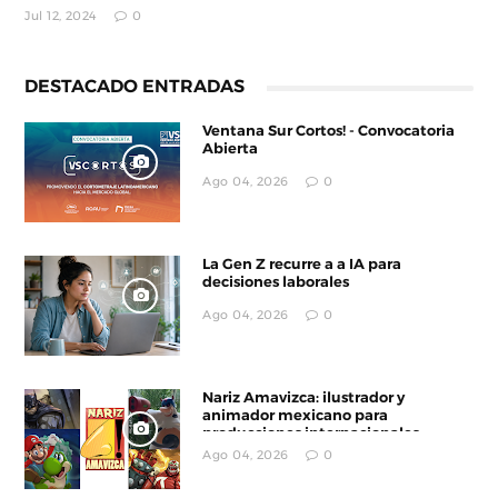
Jul 12, 2024
0
DESTACADO ENTRADAS
Ventana Sur Cortos! - Convocatoria
Abierta
Ago 04, 2026
0
La Gen Z recurre a a IA para
decisiones laborales
Ago 04, 2026
0
Nariz Amavizca: ilustrador y
animador mexicano para
producciones internacionales
Ago 04, 2026
0