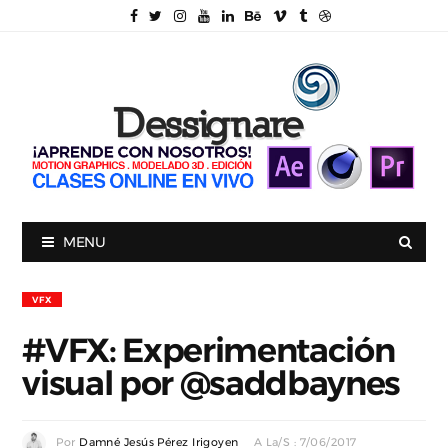
MENU
VFX
#VFX: Experimentación
visual por @saddbaynes
Por
Damné Jesús Pérez Irigoyen
A La/s : 7/06/2017