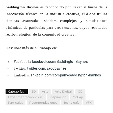
Saddington Baynes
es reconocido por llevar al límite de la
innovación técnica en la industria creativa,
SBLabs
utiliza
técnicas avanzadas, shaders complejos y simulaciones
dinámicas de partículas para crear escenas, cuyos resultados
reciben elogios de la comunidad creativa.
Descubre más de su trabajo en:
facebook.com/SaddingtonBaynes
Facebook:
twitter.com/saddbaynes
Twitter:
linkedin.com/company/saddington-baynes
LinkedIn:
Categorías :
3D
Arte
Arte Digital
CG
Experimentación Visual
Inspiración
MoCap
Particulas
Recomendaciones
Tecnología
VFX