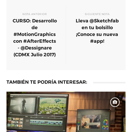
NOTA ANTERIOR
SIGUIENTE NOTA
CURSO: Desarrollo
Lleva @Sketchfab
de
en tu bolsillo
#MotionGraphics
¡Conoce su nueva
con #AfterEffects
#app!
- @Dessignare
(CDMX Julio 2017)
TAMBIÉN TE PODRÍA INTERESAR: