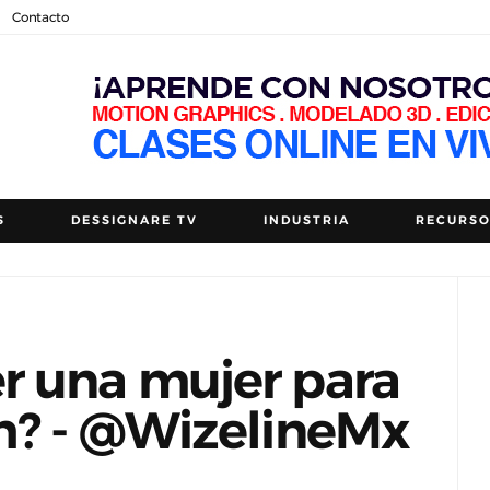
Contacto
S
DESSIGNARE TV
INDUSTRIA
RECURS
r una mujer para
ch? - @WizelineMx