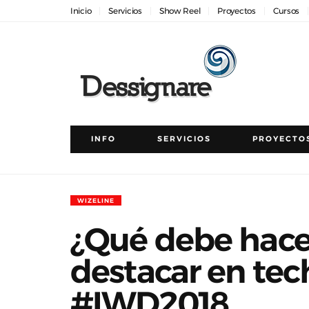
Inicio
Servicios
Show Reel
Proyectos
Cursos
INFO
SERVICIOS
PROYECTO
WIZELINE
¿Qué debe hace
destacar en te
#IWD2018