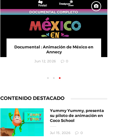
Documental : Animación de México en
CONVOC
Annecy
empr
Jun 12, 2026
0
CONTENIDO DESTACADO
Yummy Yummy, presenta
su piloto de animación en
Coco School
Jul 15, 2026
0