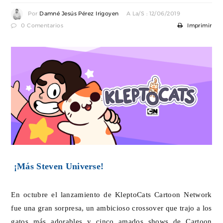
Por
Damné Jesús Pérez Irigoyen
A La/s : 12/06/2019
0 Comentarios
Imprimir
¡Más Steven Universe!
En octubre el lanzamiento de KleptoCats Cartoon Network
fue una gran sorpresa, un ambicioso crossover que trajo a los
gatos más adorables y cinco amados shows de Cartoon