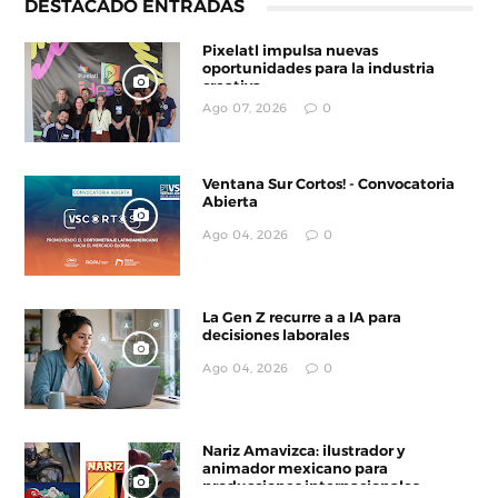
DESTACADO ENTRADAS
Pixelatl impulsa nuevas
oportunidades para la industria
creativa
Ago 07, 2026
0
Ventana Sur Cortos! - Convocatoria
Abierta
Ago 04, 2026
0
La Gen Z recurre a a IA para
decisiones laborales
Ago 04, 2026
0
Nariz Amavizca: ilustrador y
animador mexicano para
producciones internacionales