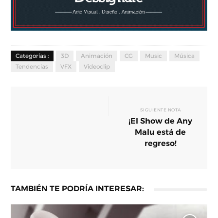
Categorías :
3D
Animación
CG
Music
Música
Tendencias
VFX
Videoclip
SIGUIENTE NOTA
¡El Show de Any
Malu está de
regreso!
TAMBIÉN TE PODRÍA INTERESAR: