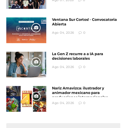
Ago 07, 2026
0
Ventana Sur Cortos! - Convocatoria
Abierta
Ago 04, 2026
0
La Gen Z recurre a a IA para
decisiones laborales
Ago 04, 2026
0
Nariz Amavizca: ilustrador y
animador mexicano para
producciones internacionales
Ago 04, 2026
0