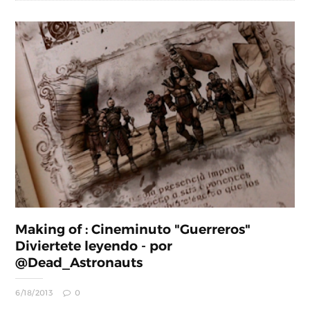
Making of : Cineminuto "Guerreros"
Diviertete leyendo - por
@Dead_Astronauts
6/18/2013
0