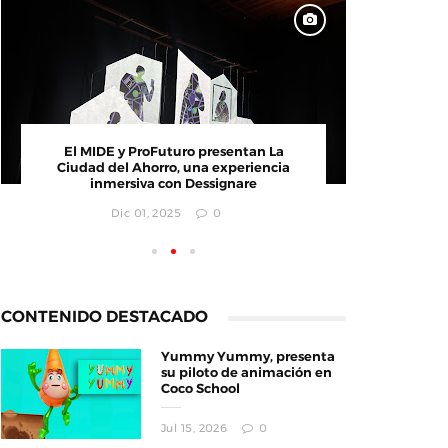
CONVOCATORIA: Creativa GDL busca
El MI
emprendimientos innovadores
Ciudad
i
Jul 25, 2025
0
CONTENIDO DESTACADO
Yummy Yummy, presenta
su piloto de animación en
Coco School
Jul 15, 2026
0