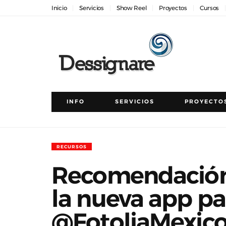
Inicio
Servicios
Show Reel
Proyectos
Cursos
INFO
SERVICIOS
PROYECTO
RECURSOS
Recomendación :
la nueva app pa
@FotoliaMexic