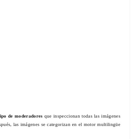
El MIDE y ProFuturo presentan La
Ciudad del Ahorro, una experiencia
inmersiva con Dessignare
Dic 01, 2025
0
ipo de moderadores
que inspeccionan todas las imágenes
pués, las imágenes se categorizan en el motor multilingüe