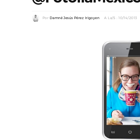
Por
Damné Jesús Pérez Irigoyen
A La/s : 10/14/2013