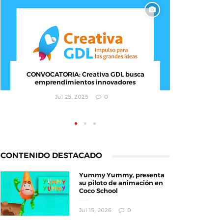
Documental : Animación de México en
CONVOC
Annecy
empr
Jun 12, 2026
0
CONTENIDO DESTACADO
Yummy Yummy, presenta
su piloto de animación en
Coco School
Jul 15, 2026
0