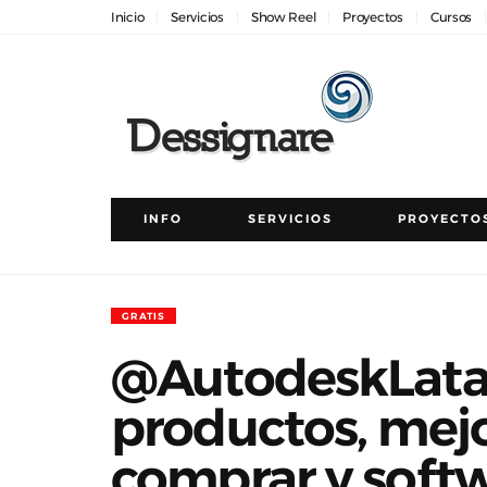
Inicio
Servicios
Show Reel
Proyectos
Cursos
INFO
SERVICIOS
PROYECTO
GRATIS
@AutodeskLata
productos, mej
comprar y softw