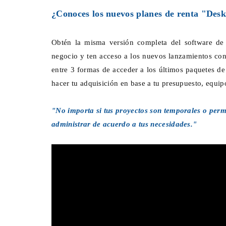
¿Conoces los nuevos planes de renta "Des
Obtén la misma versión completa del software de
negocio y ten acceso a los nuevos lanzamientos co
entre 3 formas de acceder a los últimos paquetes d
hacer tu adquisición en base a tu presupuesto, equi
"No importa si tus proyectos son temporales o perm
administrar de acuerdo a tus necesidades."