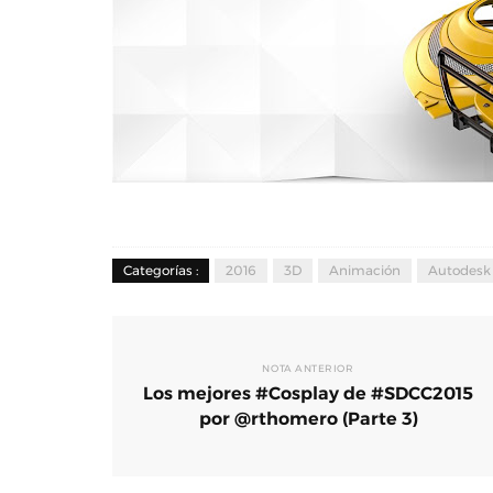
Categorías :
2016
3D
Animación
Autodesk
NOTA ANTERIOR
Los mejores #Cosplay de #SDCC2015
por @rthomero (Parte 3)