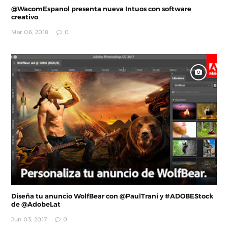
@WacomEspanol presenta nueva Intuos con software
creativo
Mar 06, 2018
0
Diseña tu anuncio WolfBear con @PaulTrani y #ADOBEStock
de @AdobeLat
Jun 03, 2017
0