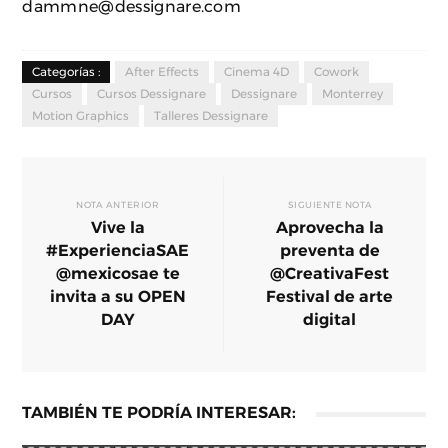
dammne@dessignare.com
Categorías :
After Effects
Cinema 4D
Cowork
Cursos
Cursos Dessignare
Dessignare
Monterrey
Motion Graphics
Talleres Dessignare
NOTA ANTERIOR
SIGUIENTE NOTA
Vive la
Aprovecha la
#ExperienciaSAE
preventa de
@mexicosae te
@CreativaFest
invita a su OPEN
Festival de arte
DAY
digital
TAMBIÉN TE PODRÍA INTERESAR: