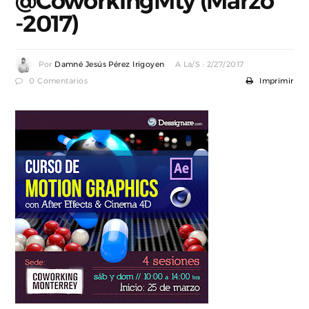
@CoworkingMty (Marzo
-2017)
Por
Damné Jesús Pérez Irigoyen
A La/s : 2/27/2017
0 Comentarios
Imprimir