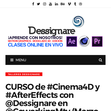
MENU
TALLERES DESSIGNARE
CURSO de #Cinema4D y
#AfterEffects con
@Dessignare en