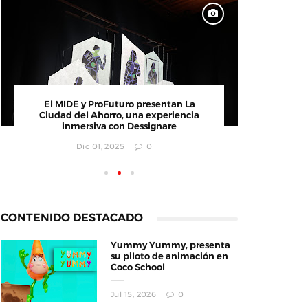
CONVOCATORIA: Creativa GDL busca
El MI
emprendimientos innovadores
Ciudad
i
Jul 25, 2025
0
CONTENIDO DESTACADO
Yummy Yummy, presenta
su piloto de animación en
Coco School
Jul 15, 2026
0