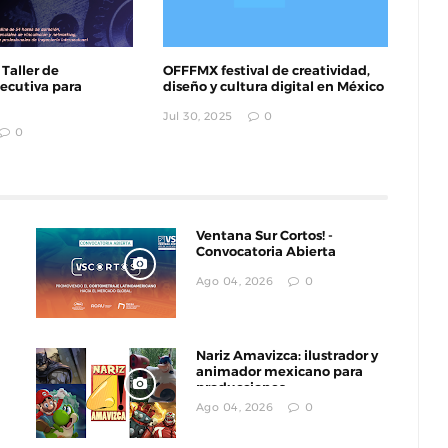
 Taller de
OFFFMX festival de creatividad,
ecutiva para
diseño y cultura digital en México
Jul 30, 2025
0
0
ntan La
Documental : Animación de México en
eriencia
Annecy
are
Jun 12, 2026
0
Ventana Sur Cortos! -
Convocatoria Abierta
Ago 04, 2026
0
Nariz Amavizca: ilustrador y
animador mexicano para
producciones
internacionales
Ago 04, 2026
0