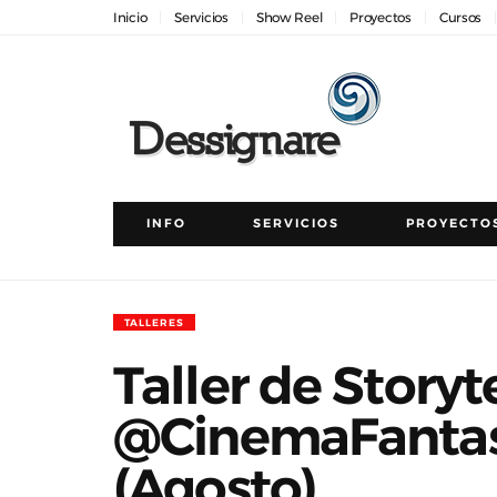
Inicio
Servicios
Show Reel
Proyectos
Cursos
INFO
SERVICIOS
PROYECTO
TALLERES
Taller de Storyt
@CinemaFanta
(Agosto)