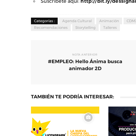
Suscríbete aquí:
http://bit.ly/dessigna
Categorías :
Agenda Cultural
Animación
CDM
Recomendaciones
Storytelling
Talleres
NOTA ANTERIOR
#EMPLEO: Hello Ánima busca
animador 2D
TAMBIÉN TE PODRÍA INTERESAR: