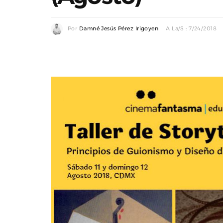
Por
Damné Jesús Pérez Irigoyen
A La/s : 7/24/2018