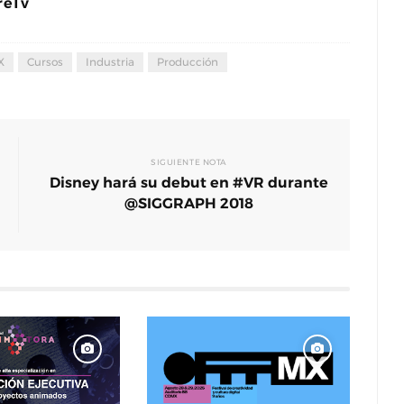
reTv
X
Cursos
Industria
Producción
SIGUIENTE NOTA
Disney hará su debut en #VR durante
@SIGGRAPH 2018