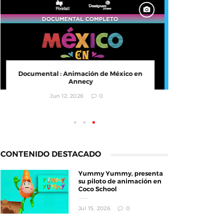
Documental : Animación de México en
CONVOC
Annecy
empr
Jun 12, 2026
0
CONTENIDO DESTACADO
Yummy Yummy, presenta
su piloto de animación en
Coco School
Jul 15, 2026
0