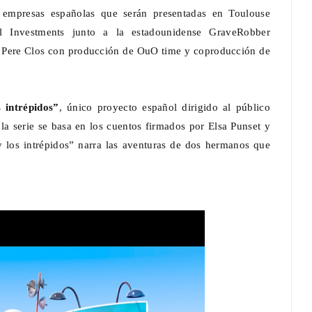
r empresas españolas que serán presentadas en Toulouse
al Investments junto a la estadounidense GraveRobber
or Pere Clos con producción de OuO time y coproducción de
El MIDE y ProFuturo presentan La
 intrépidos”
, único proyecto español dirigido al público
Ciudad del Ahorro, una experiencia
la serie se basa en los cuentos firmados por Elsa Punset y
inmersiva con Dessignare
y los intrépidos” narra las aventuras de dos hermanos que
Dic 01, 2025
0