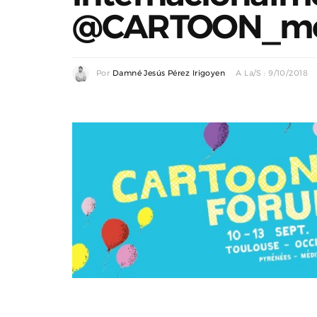
@CARTOON_me
Por
Damné Jesús Pérez Irigoyen
A La/s : 9/10/2018