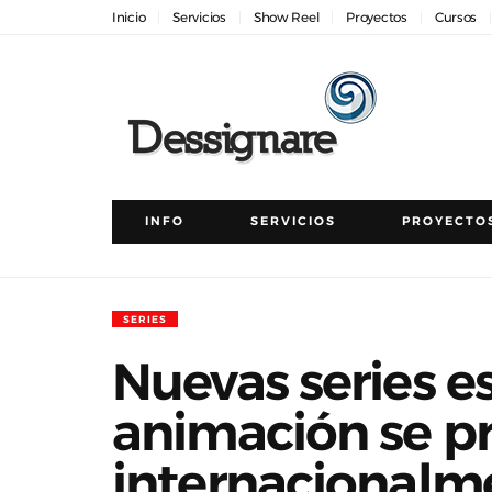
Inicio
Servicios
Show Reel
Proyectos
Cursos
INFO
SERVICIOS
PROYECTO
SERIES
Nuevas series e
animación se p
internacionalme