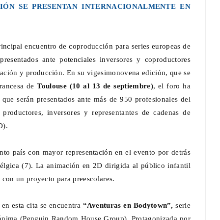
ACIÓN SE PRESENTAN INTERNACIONALMENTE EN
incipal encuentro de coproducción para series europeas de
resentados ante potenciales inversores y coproductores
nciación y producción. En su vigesimonovena edición, que se
francesa de
Toulouse (10 al 13 de septiembre)
, el foro ha
s que serán presentados ante más de 950 profesionales del
s, productores, inversores y representantes de cadenas de
D).
nto país con mayor representación en el evento por detrás
lgica (7). La animación en 2D dirigida al público infantil
 con un proyecto para preescolares.
en esta cita se encuentra
“Aventuras en Bodytown”,
serie
mónima (Penguin Random House Group). Protagonizada por