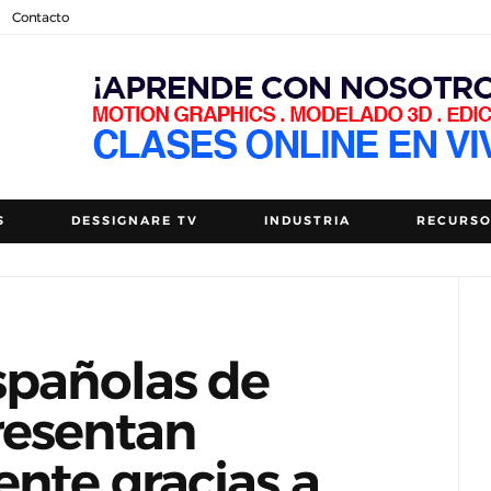
Contacto
S
DESSIGNARE TV
INDUSTRIA
RECURS
spañolas de
resentan
nte gracias a