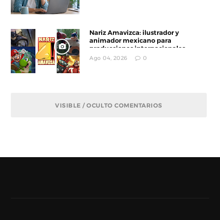
Nariz Amavizca: ilustrador y
animador mexicano para
producciones internacionales
Ago 04, 2026
0
VISIBLE / OCULTO COMENTARIOS