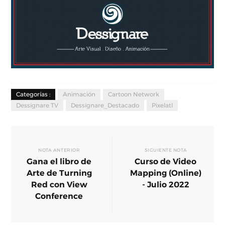
Categorías :
Animación
Cartoon Network
Dessignare TV
Dessignare_Destacado
Pixelatl
NOTA ANTERIOR
SIGUIENTE NOTA
Gana el libro de
Curso de Video
Arte de Turning
Mapping (Online)
Red con View
- Julio 2022
Conference