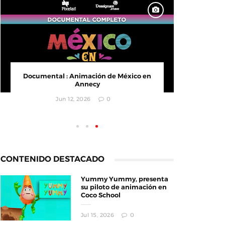
Documental : Animación de México en
CONVOC
Annecy
empr
Jun 12, 2026
0
CONTENIDO DESTACADO
Yummy Yummy, presenta
su piloto de animación en
Coco School
Jul 15, 2026
0