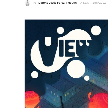
Por
Damné Jesús Pérez Irigoyen
A La/s : 12/15/2022