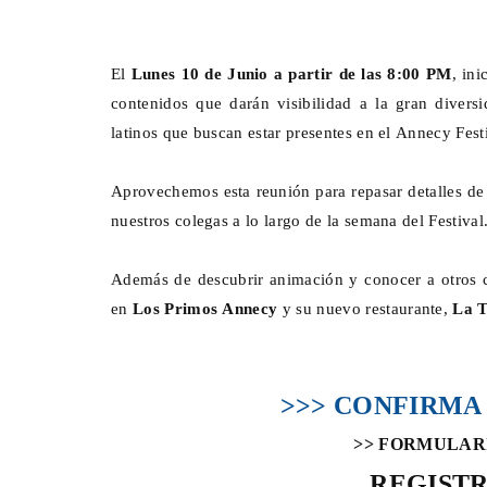
El
Lunes 10 de Junio a partir de las 8:00 PM
, in
contenidos que darán visibilidad a la gran diver
latinos que buscan estar presentes en el Annecy Fest
ProFuturo presentan La
Documental : Animación de 
Ahorro, una experiencia
Annecy
Aprovechemos esta reunión para repasar detalles de
va con Dessignare
Jun 12, 2026
0
nuestros colegas a lo largo de la semana del Festival
01, 2025
0
Además de descubrir animación y conocer a otros c
en
Los Primos Annecy
y su nuevo restaurante,
La T
>>> CONFIRMA 
>> FORMULAR
REGIST