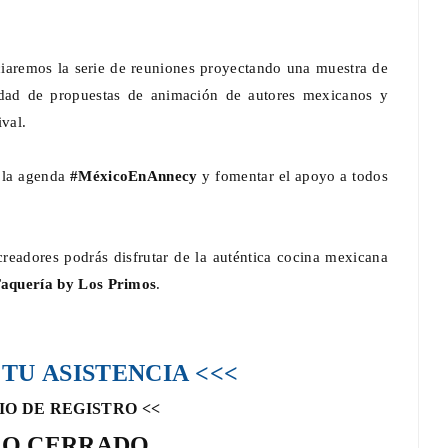
iciaremos la serie de reuniones proyectando una muestra de
sidad de propuestas de animación de autores mexicanos y
ival.
México en
CONVOCATORIA: Creativa GDL busca
emprendimientos innovadores
 la agenda
#MéxicoEnAnnecy
y fomentar el apoyo a todos
Jul 25, 2025
0
.
readores podrás disfrutar de la auténtica cocina mexicana
aquería by Los Primos
.
TU ASISTENCIA <<<
IO DE REGISTRO <<
RO CERRADO