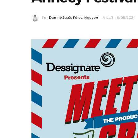
Por
Damné Jesús Pérez Irigoyen
A La/s : 6/05/2024