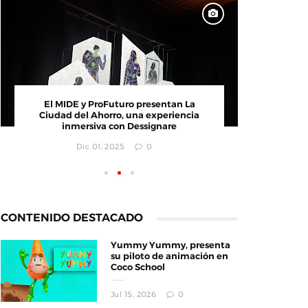
El MIDE y ProFuturo presentan La
Documen
Ciudad del Ahorro, una experiencia
inmersiva con Dessignare
Dic 01, 2025
0
CONTENIDO DESTACADO
Yummy Yummy, presenta
su piloto de animación en
Coco School
Jul 15, 2026
0