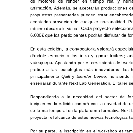
de motores de render en tiempo real y herra
animación
.
Además, se aceptarán producciones de
propuestas presentadas pueden estar encabezada
aceptados proyectos de cualquier nacionalidad. Po
mínimo desarrollo visual.
Cada proyecto selecciona
6.000€ que los participantes podrán disfrutar de fo
E
n esta edición, la convocatoria valorará especi
dándole espacio a las intro y game trailers; 
videojuego.
Apostando por el crecimiento del works
partido a las tecnologías más innovadoras, las
principalmente
Quill
y
Blender Eevee
, no siendo 
enseñarán durante Next Lab Generation. El taller s
Respondiendo a la necesidad del sector de for
incipientes, la edición contará con la novedad de u
de forma temporal en la plataforma formativa Next L
proyectar el alcance de estas nuevas tecnologías t
Por su parte, la inscripción en el workshop es tam