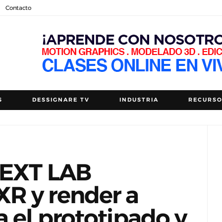
Contacto
S
DESSIGNARE TV
INDUSTRIA
RECURS
NEXT LAB
R y render a
a el prototipado y