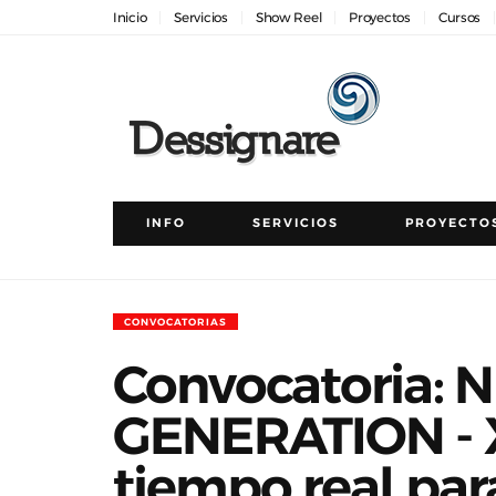
Inicio
Servicios
Show Reel
Proyectos
Cursos
INFO
SERVICIOS
PROYECTO
CONVOCATORIAS
Convocatoria: 
GENERATION - X
tiempo real par