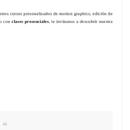
stros cursos personalizados de motion graphics, edición de
o con
clases presenciales
, te invitamos a descubrir nuestra
ntan La
Documental : Animación de México en
eriencia
Annecy
are
Jun 12, 2026
0