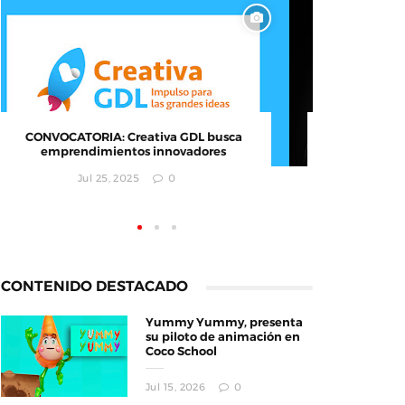
CONVOCATORIA: Creativa GDL busca
El MI
emprendimientos innovadores
Ciudad
i
Jul 25, 2025
0
CONTENIDO DESTACADO
Yummy Yummy, presenta
su piloto de animación en
Coco School
Jul 15, 2026
0