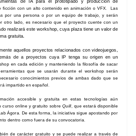
mientas de IA para el prototipado y producción de
 ficción con un alto contenido en animación o VFX. Las
s por una persona o por un equipo de trabajo, y serán
r otro lado, es necesario que el proyecto cuente con un
do realizará este workshop, cuya plaza tiene un valor de
rma gratuita.
almente aquellos proyectos relacionados con videojuegos,
además de a proyectos cuya IP tenga su origen en un
hop en cada edición y manteniendo la filosofía de sacar
 herramientas que se usarán durante el workshop serán
necesario conocimientos previos de ambas dado que se
erá impartido en español.
mación accesible y gratuita en estas tecnologías aún
n curso online y gratuito sobre
Quill
, que estará disponible
ab Ágora. De esta forma, la iniciativa sigue apostando por
anto dentro como fuera de su convocatoria.
bién de carácter gratuito y se puede realizar a través de