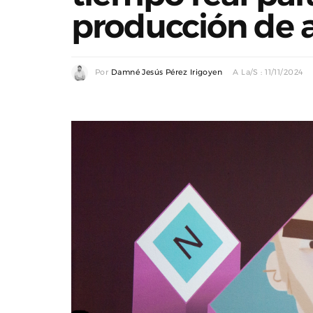
producción de 
Por
Damné Jesús Pérez Irigoyen
A La/s : 11/11/2024