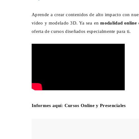
Aprende a crear contenidos de alto impacto con nue
video y modelado 3D. Ya sea en
modalidad online
oferta de cursos diseñados especialmente para ti.
El MIDE y ProFuturo prese
Ciudad del Ahorro, una exp
inmersiva con Dessign
Dic 01, 2025
0
Informes aquí:
Cursos Online y Presenciales