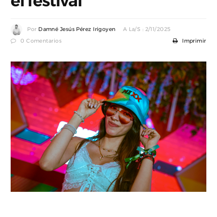
el festival
Por
Damné Jesús Pérez Irigoyen
A La/s : 2/11/2025
0 Comentarios
Imprimir