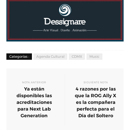
Categorías :
Agenda Cultural
CDMX
Music
NOTA ANTERIOR
SIGUIENTE NOTA
Ya están
4 razones por las
disponibles las
que la ROG Ally X
acreditaciones
es la compañera
para Next Lab
perfecta para el
Generation
Día del Soltero