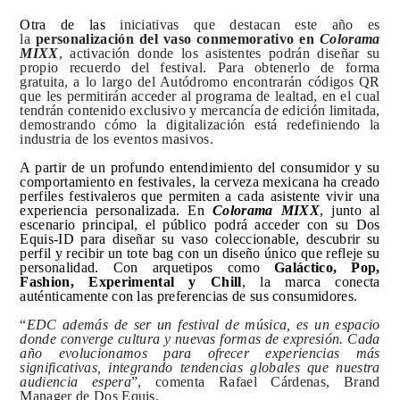
Otra de las
iniciativas que destacan este año es
la
personalización del vaso conmemorativo en
Colorama
MIXX
, activación donde los asistentes podrán diseñar su
propio recuerdo del festival. Para obtenerlo de forma
gratuita, a lo largo del Autódromo encontrarán códigos QR
que les permitirán acceder al programa de lealtad, en el cual
tendrán contenido exclusivo y mercancía de edición limitada,
demostrando cómo la digitalización está redefiniendo la
industria de los eventos masivos.
A partir de un profundo entendimiento del consumidor y su
comportamiento en festivales, la cerveza mexicana ha creado
perfiles festivaleros que permiten a cada asistente vivir una
experiencia personalizada. En
Colorama MIXX
, junto al
escenario principal, el público podrá acceder con su Dos
Equis-ID para diseñar su vaso coleccionable, descubrir su
perfil y recibir un tote bag con un diseño único que refleje su
personalidad. Con arquetipos como
Galáctico, Pop,
Fashion, Experimental y Chill
, la marca conecta
auténticamente con las preferencias de sus consumidores.
“
EDC además de ser un festival de música, es un espacio
donde converge cultura y nuevas formas de expresión. Cada
año evolucionamos para ofrecer experiencias más
significativas, integrando tendencias globales que nuestra
audiencia espera
”, comenta Rafael Cárdenas, Brand
Manager de Dos Equis.