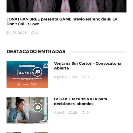
JONATHAN BREE presenta GAME previo estreno de su LP
Don't Call It Love
Jul 23, 2026
0
DESTACADO ENTRADAS
Ventana Sur Cortos! - Convocatoria
Abierta
Ago 04, 2026
0
La Gen Z recurre a a IA para
decisiones laborales
Ago 04, 2026
0