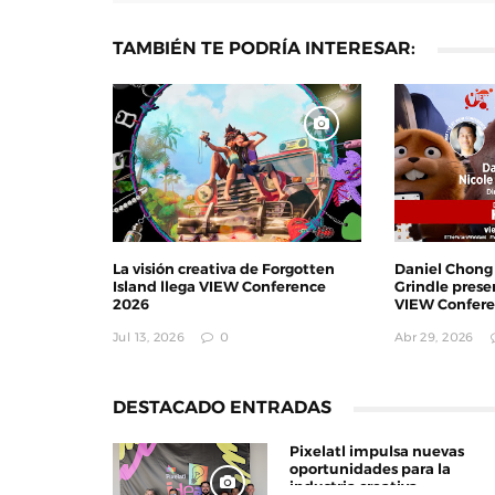
TAMBIÉN TE PODRÍA INTERESAR:
El MIDE y ProFuturo prese
Ciudad del Ahorro, una exp
inmersiva con Dessign
Dic 01, 2025
0
La visión creativa de Forgotten
Daniel Chong 
Island llega VIEW Conference
Grindle pres
2026
VIEW Confere
Jul 13, 2026
0
Abr 29, 2026
DESTACADO ENTRADAS
Pixelatl impulsa nuevas
oportunidades para la
industria creativa