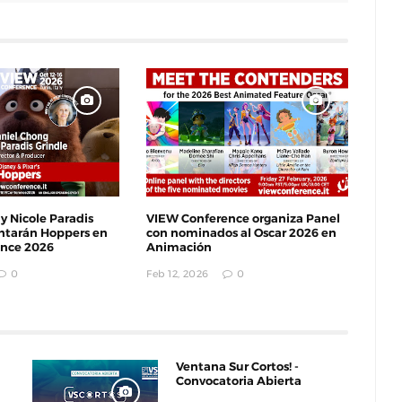
ntan La
Documental : Animación de México en
eriencia
Annecy
are
Jun 12, 2026
0
y Nicole Paradis
VIEW Conference organiza Panel
entarán Hoppers en
con nominados al Oscar 2026 en
nce 2026
Animación
0
Feb 12, 2026
0
Ventana Sur Cortos! -
Convocatoria Abierta