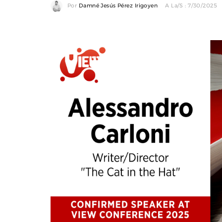
Por
Damné Jesús Pérez Irigoyen
A La/s : 7/30/2025