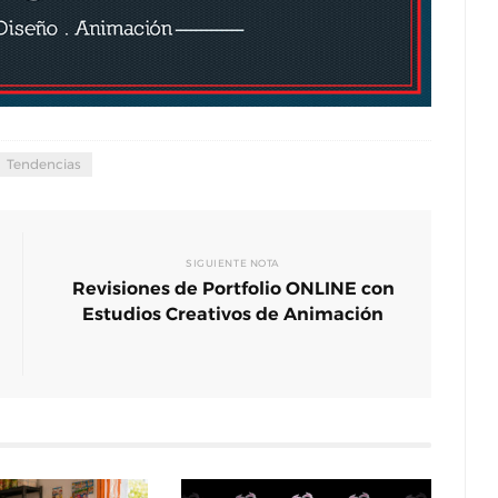
Tendencias
ntan La
Documental : Animación de México en
eriencia
Annecy
are
Jun 12, 2026
0
SIGUIENTE NOTA
Revisiones de Portfolio ONLINE con
Estudios Creativos de Animación