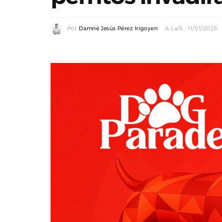
Por
Damné Jesús Pérez Irigoyen
A La/s : 11/01/2025