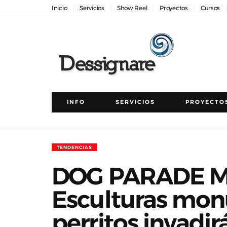
Inicio
Servicios
Show Reel
Proyectos
Cursos
INFO
SERVICIOS
PROYECTO
TENDENCIAS
DOG PARADE M
Esculturas mon
perritos invad