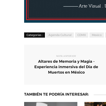
Categorías :
Agenda Cultural
CDMX
Mexico
El MIDE y ProFuturo prese
Ciudad del Ahorro, una exp
inmersiva con Dessign
Dic 01, 2025
0
NOTA ANTERIOR
Altares de Memoria y Magia -
Experiencia inmersiva del Día de
Muertos en México
TAMBIÉN TE PODRÍA INTERESAR: