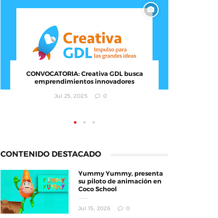
CONVOCATORIA: Creativa GDL busca
El MI
emprendimientos innovadores
Ciudad
i
Jul 25, 2025
0
CONTENIDO DESTACADO
Yummy Yummy, presenta
su piloto de animación en
Coco School
Jul 15, 2026
0