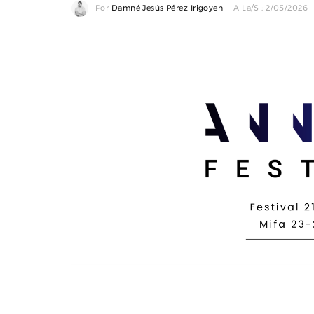
Por
Damné Jesús Pérez Irigoyen
A La/s : 2/05/2026