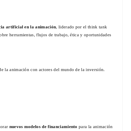
cia artificial en la animación
, liderado por el think tank
sobre herramientas, flujos de trabajo, ética y oportunidades
de la animación con actores del mundo de la inversión.
ntan La
Documental : Animación de México en
eriencia
Annecy
are
Jun 12, 2026
0
lorar
nuevos modelos de financiamiento
para la animación