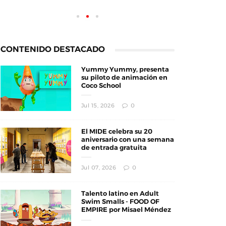
CONTENIDO DESTACADO
Yummy Yummy, presenta
su piloto de animación en
Coco School
Jul 15, 2026
0
El MIDE celebra su 20
aniversario con una semana
de entrada gratuita
Jul 07, 2026
0
Talento latino en Adult
Swim Smalls - FOOD OF
EMPIRE por Misael Méndez
y Danna Galeano