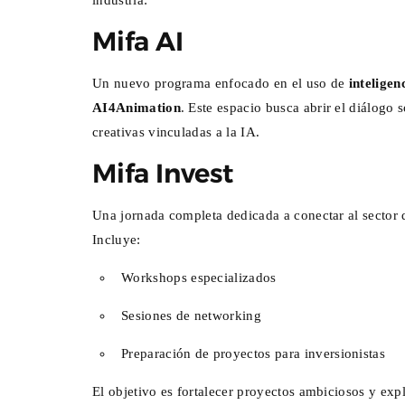
Mifa AI
Un nuevo programa enfocado en el uso de
inteligen
AI4Animation
. Este espacio busca abrir el diálogo 
creativas vinculadas a la IA.
Mifa Invest
Una jornada completa dedicada a conectar al sector 
Incluye:
Workshops especializados
Sesiones de networking
El MIDE y ProFuturo prese
Preparación de proyectos para inversionistas
Ciudad del Ahorro, una exp
inmersiva con Dessign
El objetivo es fortalecer proyectos ambiciosos y exp
Dic 01, 2025
0