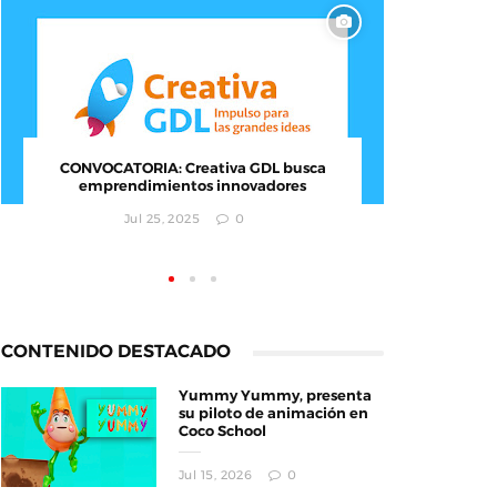
CONVOCATORIA: Creativa GDL busca
El MI
emprendimientos innovadores
Ciudad
i
Jul 25, 2025
0
CONTENIDO DESTACADO
Yummy Yummy, presenta
su piloto de animación en
Coco School
Jul 15, 2026
0