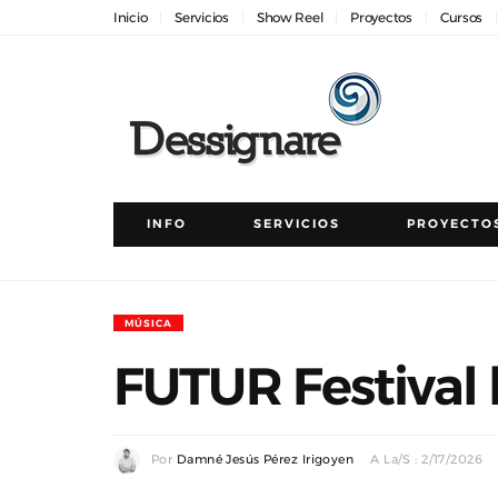
Inicio
Servicios
Show Reel
Proyectos
Cursos
INFO
SERVICIOS
PROYECTO
MÚSICA
FUTUR Festival 
Por
Damné Jesús Pérez Irigoyen
A La/s : 2/17/2026