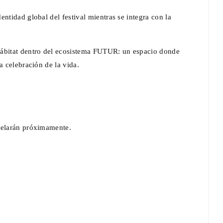
ntidad global del festival mientras se integra con la
hábitat dentro del ecosistema FUTUR: un espacio donde
a celebración de la vida.
ntan La
Documental : Animación de México en
eriencia
Annecy
are
Jun 12, 2026
0
evelarán próximamente.