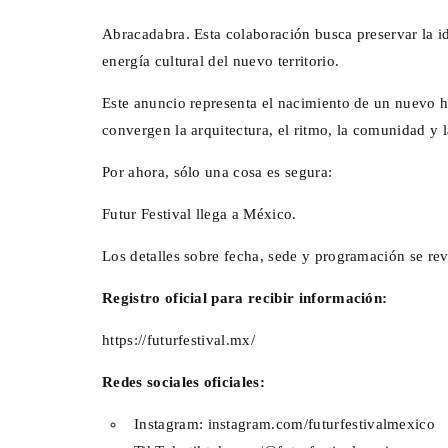
Abracadabra. Esta colaboración busca preservar la ide
energía cultural del nuevo territorio.
Este anuncio representa el nacimiento de un nuevo 
convergen la arquitectura, el ritmo, la comunidad y l
El MIDE y ProFuturo prese
Ciudad del Ahorro, una exp
Por ahora, sólo una cosa es segura:
inmersiva con Dessign
Futur Festival llega a México.
Dic 01, 2025
0
Los detalles sobre fecha, sede y programación se r
Registro oficial para recibir información:
https://futurfestival.mx/
Redes sociales oficiales:
Instagram:
instagram.com/futurfestivalmexico