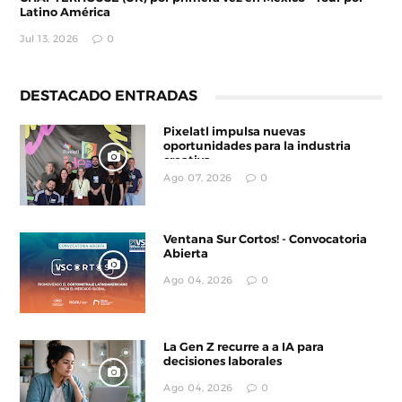
Latino América
Jul 13, 2026
0
DESTACADO ENTRADAS
Pixelatl impulsa nuevas
oportunidades para la industria
creativa
Ago 07, 2026
0
Ventana Sur Cortos! - Convocatoria
Abierta
Ago 04, 2026
0
La Gen Z recurre a a IA para
decisiones laborales
Ago 04, 2026
0