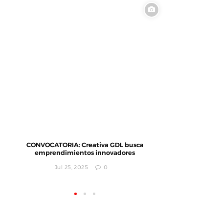
CONVOCATORIA: Creativa GDL busca
El MI
emprendimientos innovadores
Ciudad
i
Jul 25, 2025
0