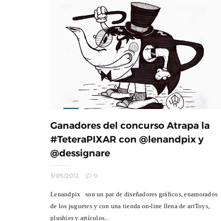
Ganadores del concurso Atrapa la
#TeteraPIXAR con @lenandpix y
@dessignare
3/05/2012
0
Lenandpix son un par de diseñadores gráficos, enamorados
de los juguetes y con una tienda on-line llena de artToys,
plushies y artículos...