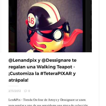
@Lenandpix y @Dessignare te
regalan una Walking Teapot -
¡Customiza la #TeteraPIXAR y
atrápala!
2/13/2012
0
Len&Pix - Tienda On-line de Artoys y Dessignare se unen
para regalar a uno de sus seguidores una pieza de colección