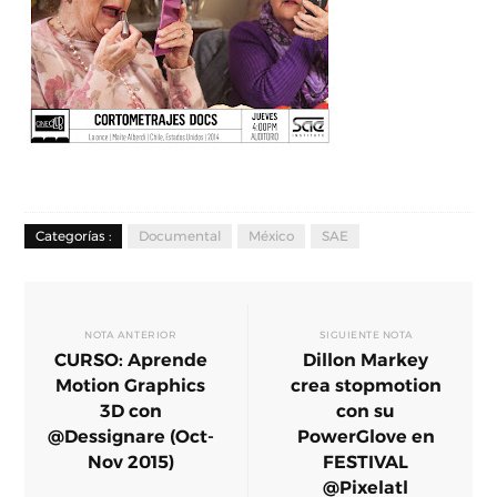
Categorías :
Documental
México
SAE
NOTA ANTERIOR
SIGUIENTE NOTA
CURSO: Aprende
Dillon Markey
Motion Graphics
crea stopmotion
3D con
con su
@Dessignare (Oct-
PowerGlove en
Nov 2015)
FESTIVAL
@Pixelatl