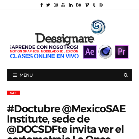
MENU
SAE
#Doctubre @MexicoSAE
Institute, sede de
@DOCSDF‏te invita ver el