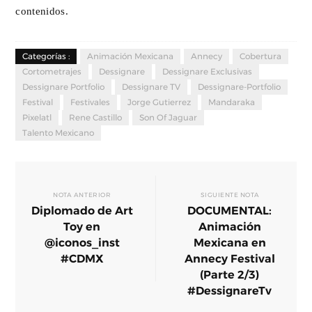
contenidos.
Categorías :
Animación Mexicana
Annecy
Cobertura
Cortometrajes
Dessignare
Dessignare Exclusivas
Dessignare Portfolio
Dessignare TV
Dessignare-Portfolio
Festival
Festivales
Jorge Gutierrez
Mandaraka
Pixelatl
Rene Castillo
Son Of Jaguar
Talento Mexicano
NOTA ANTERIOR
SIGUIENTE NOTA
Diplomado de Art
DOCUMENTAL:
Toy en
Animación
@iconos_inst
Mexicana en
#CDMX
Annecy Festival
(Parte 2/3)
#DessignareTv