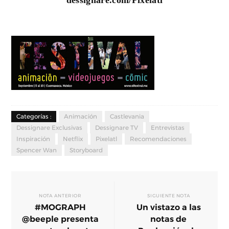
Categorías :
Animación
Castlevania
Dessignare Exclusivas
Dessignare TV
Entrevistas
Inspiración
Netflix
Pixelatl
Recomendaciones
Spencer Wan
Storyboard
NOTA ANTERIOR
SIGUIENTE NOTA
#MOGRAPH
Un vistazo a las
@beeple presenta
notas de