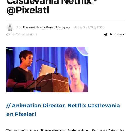
Castlevania Netflix -
@Pixelatl
Por
Damné Jesús Pérez Irigoyen
A La/s : 2/05/2018
0 Comentarios
Imprimir
// Animation Director, Netflix Castlevania
en Pixelatl
Trabajando para
Powerhouse Animation
, Spencer Wan ha