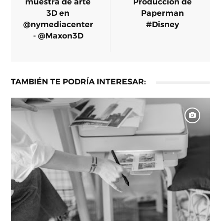
muestra de arte
Producción de
3D en
Paperman
@nymediacenter
#Disney
- @Maxon3D
TAMBIÉN TE PODRÍA INTERESAR: