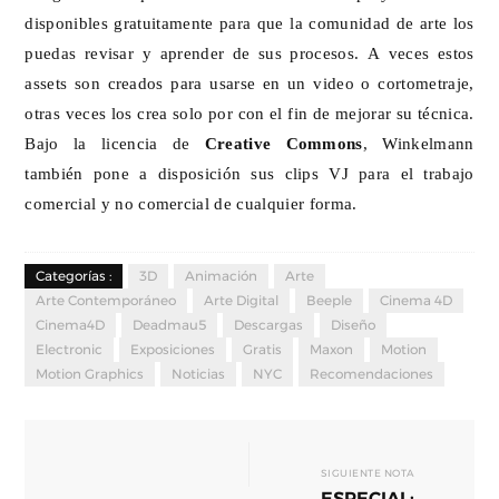
disponibles gratuitamente para que la comunidad de arte los
puedas revisar y aprender de sus procesos. A veces estos
assets son creados para usarse en un video o cortometraje,
otras veces los crea solo por con el fin de mejorar su técnica.
Bajo la licencia de
Creative Commons
, Winkelmann
también pone a disposición sus clips VJ para el trabajo
comercial y no comercial de cualquier forma.
Categorías :
3D
Animación
Arte
Arte Contemporáneo
Arte Digital
Beeple
Cinema 4D
Cinema4D
Deadmau5
Descargas
Diseño
Electronic
Exposiciones
Gratis
Maxon
Motion
Motion Graphics
Noticias
NYC
Recomendaciones
SIGUIENTE NOTA
ESPECIAL: