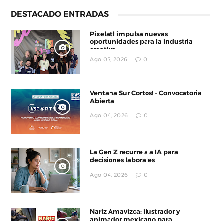
DESTACADO ENTRADAS
Pixelatl impulsa nuevas
oportunidades para la industria
creativa
Ago 07, 2026
0
Ventana Sur Cortos! - Convocatoria
Abierta
Ago 04, 2026
0
La Gen Z recurre a a IA para
decisiones laborales
Ago 04, 2026
0
Nariz Amavizca: ilustrador y
animador mexicano para