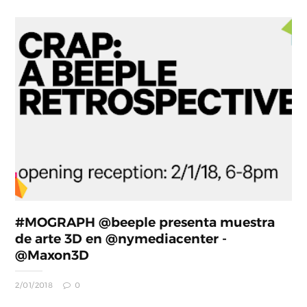
#MOGRAPH @beeple presenta muestra
de arte 3D en @nymediacenter -
@Maxon3D
2/01/2018
0