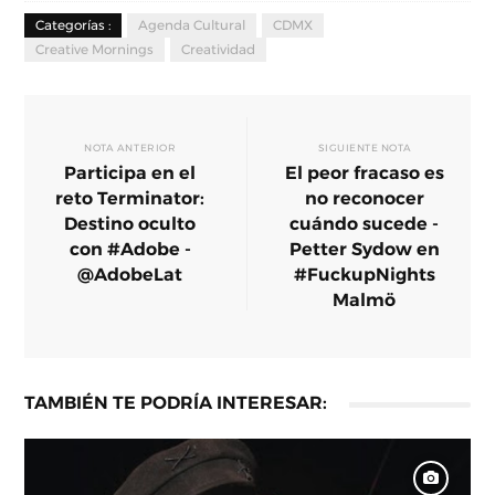
Categorías :
Agenda Cultural
CDMX
Creative Mornings
Creatividad
NOTA ANTERIOR
SIGUIENTE NOTA
Participa en el
El peor fracaso es
reto Terminator:
no reconocer
Destino oculto
cuándo sucede -
con #Adobe -
Petter Sydow en
@AdobeLat
#FuckupNights
Malmö
TAMBIÉN TE PODRÍA INTERESAR: