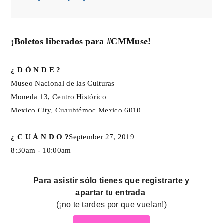
¡Boletos liberados para
#CMMuse
!
¿ D Ó N D E ?
Museo Nacional de las Culturas
Moneda 13, Centro Histórico
Mexico City, Cuauhtémoc Mexico 6010
¿ C U Á N D O ?
September 27, 2019
8:30am - 10:00am
Para asistir sólo tienes que registrarte y
apartar tu entrada
(¡no te tardes por que vuelan!)