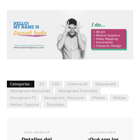
Categorías :
3D
C4D
Cinema 4D
Dessignare
Dessignare Exclusivas
Dessignare Tutoriales
Dessignare TV
Dessignare_Recursos
IPhone
MoCap
Motion Capture
Tutoriales
NOTA ANTERIOR
SIGUIENTE NOTA
Detalles del
¿Qué son los