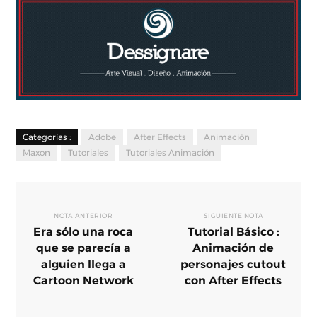
Categorías :
Adobe
After Effects
Animación
Maxon
Tutoriales
Tutoriales Animación
NOTA ANTERIOR
SIGUIENTE NOTA
Era sólo una roca
Tutorial Básico :
que se parecía a
Animación de
alguien llega a
personajes cutout
Cartoon Network
con After Effects