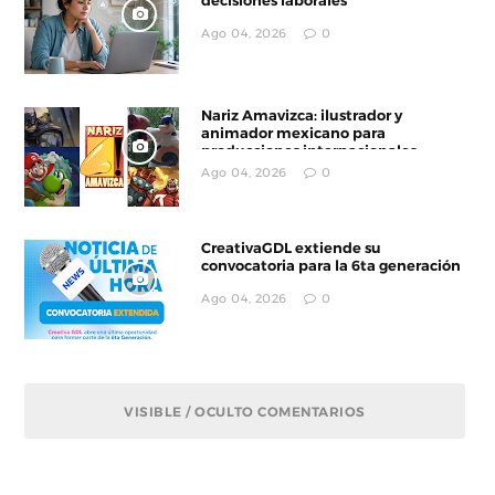
decisiones laborales
Ago 04, 2026
0
Nariz Amavizca: ilustrador y
animador mexicano para
producciones internacionales
Ago 04, 2026
0
CreativaGDL extiende su
convocatoria para la 6ta generación
Ago 04, 2026
0
VISIBLE / OCULTO COMENTARIOS