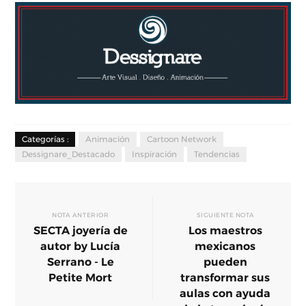
Categorías :
Animación
Cartoon Network
Dessignare_Destacado
Inspiración
Tendencias
NOTA ANTERIOR
SIGUIENTE NOTA
SECTA joyería de
Los maestros
autor by Lucía
mexicanos
Serrano - Le
pueden
Petite Mort
transformar sus
aulas con ayuda