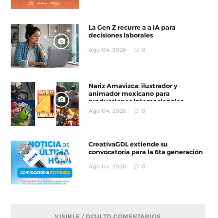
La Gen Z recurre a a IA para
decisiones laborales
Ago 04, 2026
0
Nariz Amavizca: ilustrador y
animador mexicano para
producciones internacionales
Ago 04, 2026
0
CreativaGDL extiende su
convocatoria para la 6ta generación
Ago 04, 2026
0
VISIBLE / OCULTO COMENTARIOS