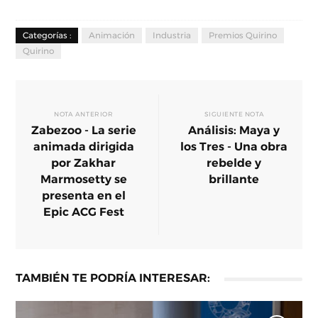
Categorías :
Animación
Industria
Premios Quirino
Quirino
NOTA ANTERIOR
SIGUIENTE NOTA
Zabezoo - La serie
Análisis: Maya y
animada dirigida
los Tres - Una obra
por Zakhar
rebelde y
Marmosetty se
brillante
presenta en el
Epic ACG Fest
TAMBIÉN TE PODRÍA INTERESAR: