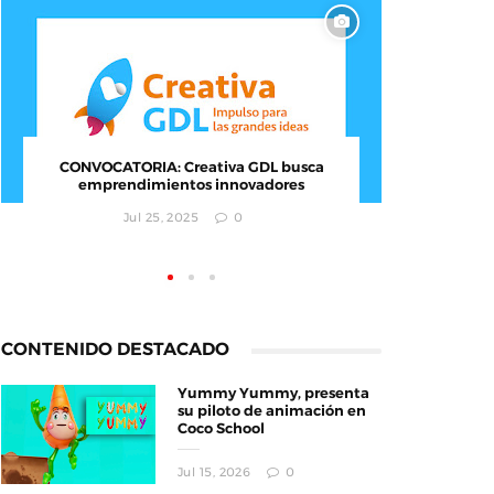
Documental : Animación de México en
CONVOC
Annecy
empr
Jun 12, 2026
0
CONTENIDO DESTACADO
Yummy Yummy, presenta
su piloto de animación en
Coco School
Jul 15, 2026
0