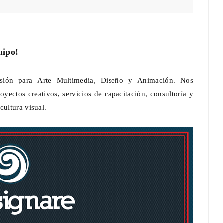
uipo!
El MIDE y ProFuturo presentan La
usión para Arte Multimedia, Diseño y Animación. Nos
Ciudad del Ahorro, una experiencia
inmersiva con Dessignare
yectos creativos, servicios de capacitación, consultoría y
cultura visual.
Dic 01, 2025
0