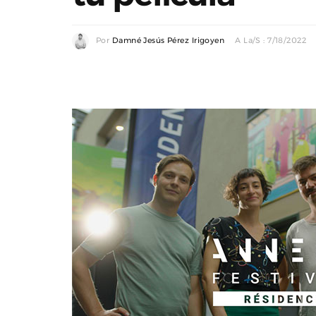
Por
Damné Jesús Pérez Irigoyen
A La/s : 7/18/2022