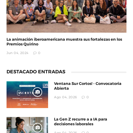
La animación iberoamericana muestra sus fortalezas en los
Premios Quirino
Jun 04, 2024
0
DESTACADO ENTRADAS
Ventana Sur Cortos! - Convocatoria
Abierta
Ago 04, 2026
0
La Gen Z recurre a a IA para
decisiones laborales
Ago 04, 2026
0