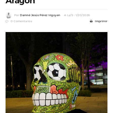
Aragón
Por
Damné Jesús Pérez Irigoyen
A La/s : 1/20/2026
0 Comentarios
Imprimir