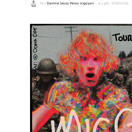
Por
Damné Jesús Pérez Irigoyen
A La/s : 5/18/2026