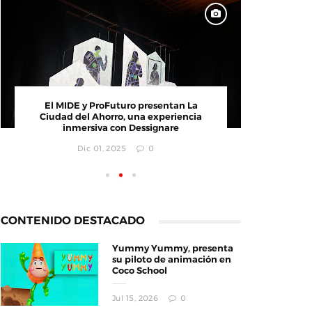
CONVOCATORIA: Creativa GDL busca
El MI
emprendimientos innovadores
Ciudad
i
Jul 25, 2025
0
CONTENIDO DESTACADO
Yummy Yummy, presenta
su piloto de animación en
Coco School
Jul 15, 2026
0