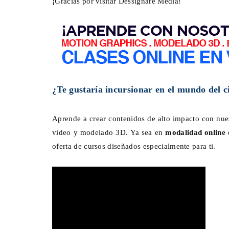
¡Gracias por visitar Dessignare Media!
El MIDE y ProFuturo prese
Ciudad del Ahorro, una exp
¿Te gustaría incursionar en el mundo del cin
inmersiva con Dessign
Dic 01, 2025
0
Aprende a crear contenidos de alto impacto con nue
video y modelado 3D. Ya sea en
modalidad online
oferta de cursos diseñados especialmente para ti.