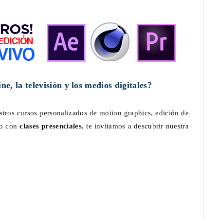
ntan La
Documental : Animación de México en
eriencia
Annecy
e, la televisión y los medios digitales?
are
Jun 12, 2026
0
stros cursos personalizados de motion graphics, edición de
o con
clases presenciales
, te invitamos a descubrir nuestra