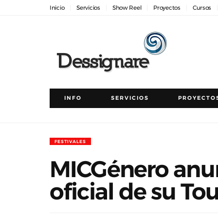
Inicio
Servicios
Show Reel
Proyectos
Cursos
INFO
SERVICIOS
PROYECTO
FESTIVALES
MICGénero anunc
oficial de su To