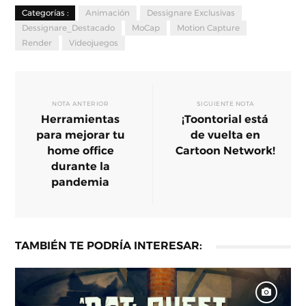
Categorías :
Animación
Dessignare Exclusivas
Dessignare_Destacado
MoCap
Motion Capture
Render
Videojuegos
NOTA ANTERIOR
SIGUIENTE NOTA
Herramientas
¡Toontorial está
para mejorar tu
de vuelta en
home office
Cartoon Network!
durante la
pandemia
TAMBIÉN TE PODRÍA INTERESAR: