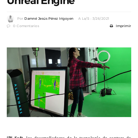
Unreal Engine
Por
Damné Jesús Pérez Irigoyen
A La/s : 3/26/2021
0 Comentarios
Imprimir
iPi Soft
, los desarrolladores de la tecnología de captura de